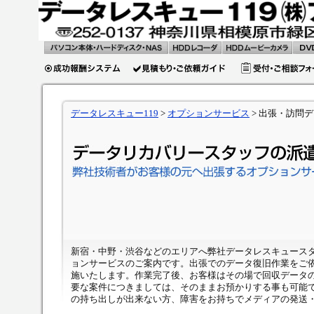
HDD/Microdriveデータ復活・
HDDレコー
HDDムービーカ
DVD
復旧
ダのビデオ
メラのビデオ復
レイ
復活・復旧
活・復旧
タ・
データ復旧の成功時
お申し込み
お見積もり・ご相
復活
費用一覧
ォーム
データレスキュー119
>
オプションサービス
>
出張・訪問デ
新宿・中野・渋谷などのエリアへ弊社データレスキュース
ョンサービスのご案内です。出張でのデータ復旧作業をご
施いたします。作業完了後、お客様はその場で回収データ
要な案件につきましては、そのままお預かりする事も可能
の持ち出しが出来ない方、障害をお持ちでメディアの発送