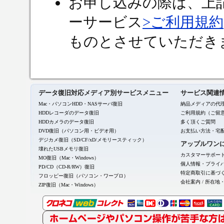
お申し込みの際は、上
ーサービス
>ご利用規約
ものとさせていただき
データ復旧対応メディア別サービスメニュー
サービス関連
Mac・パソコンHDD・NASサーバ復旧
納品メディアの代
HDDレコーダのデータ復旧
ご利用規約（ご留
HDDカメラのデータ復旧
多く頂くご質問
DVD復旧（パソコン用・ビデオ用）
お支払い方法・宅
デジカメ復旧（SD/CF/xD/メモリースティック）
アップルワン
壊れたUSBメモリ復旧
カスタマーサポー
MO復旧（Mac・Windows）
個人情報・プライ
PD/CD（CD-R/RW）復旧
特定商取引に基づ
フロッピー復旧（パソコン・ワープロ）
会社案内
/
所在地
ZIP復旧（Mac・Windows）