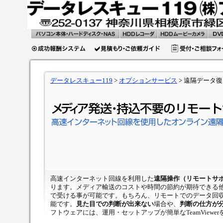
HDD/Microdriveデータ復活・
HDDレコー
HDDムービーカ
DVD
復旧
ダのビデオ
メラのビデオ復
レイ
復活・復旧
活・復旧
タ・
データ復旧の成功時
お申し込み
お見積もり・ご相
復活
費用一覧
ォーム
データレスキュー119
>
オプションサービス
>
遠隔データ復
高速インターネット回線を利用した
遠隔操作（リモートサ
ります。メディア輸送のコストや時間の節約が期待できる
で受ける事が可能です。もちろん、リモートでのデータ回
能です。
見た目での判断が出来ない
場合や、
判断の仕方が
フトウェアには、運用・セットアップが簡単なTeamView