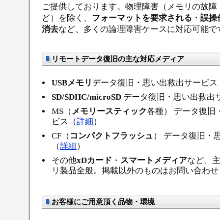
ご提供しております。物理障害（メモリの故障
ど）を除く、
フォーマットを要求される
・
誤操
消去
など、多くの論理障害ケースに対応可能で
リモートデータ復旧の主な対応メディア
USBメモリ
データ復旧・思い出救出サービス
SD/SDHC/microSD
データ復旧・思い出救出
MS（
メモリースティック
各種） データ復旧
ビス（
詳細
）
CF（
コンパクトフラッシュ
） データ復旧・
（
詳細
）
その他
xDカード
・
スマートメディア
など、
リ製品全般。掲載以外のものはお問い合わせ
お客様にご用意頂く品物・環境