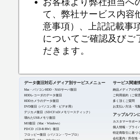
お客様より弊社担当へ
て、弊社サービス内容
意事項）、上記記載事
についてご確認及びご
だきます。
データ復旧対応メディア別サービスメニュー
サービス関連
Mac・パソコンHDD・NASサーバ復旧
納品メディアの代
HDDレコーダのデータ復旧
ご利用規約（ご留
HDDカメラのデータ復旧
多く頂くご質問
DVD復旧（パソコン用・ビデオ用）
お支払い方法・宅
デジカメ復旧（SD/CF/xD/メモリースティック）
アップルワン
壊れたUSBメモリ復旧
カスタマーサポー
MO復旧（Mac・Windows）
個人情報・プライ
PD/CD（CD-R/RW）復旧
特定商取引に基づ
フロッピー復旧（パソコン・ワープロ）
会社案内
/
所在地